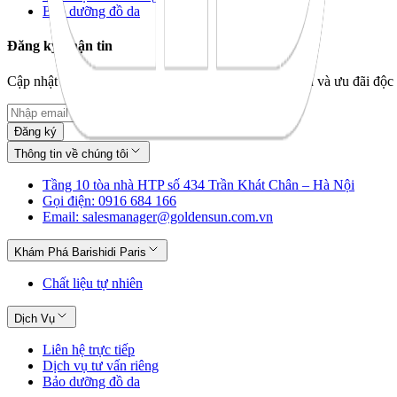
Bảo dưỡng đồ da
Đăng ký nhận tin
Cập nhật bộ sưu tập mới nhất, câu chuyện thương hiệu và ưu đãi độc 
Đăng ký
Thông tin về chúng tôi
Tầng 10 tòa nhà HTP số 434 Trần Khát Chân – Hà Nội
Gọi điện: 0916 684 166
Email: salesmanager@goldensun.com.vn
Khám Phá Barishidi Paris
Chất liệu tự nhiên
Dịch Vụ
Liên hệ trực tiếp
Dịch vụ tư vấn riêng
Bảo dưỡng đồ da