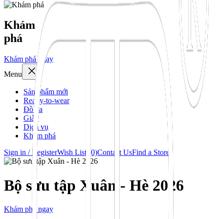
Khám
phá
Khám phá ngay
Menu
Sản phẩm mới
Ready-to-wear
Đồ da
Giày
Dịch vụ
Khám phá
Sign in / Register
Wish List (0)
Contact Us
Find a Store
Bộ sưu tập Xuân - Hè 2026
Khám phá ngay