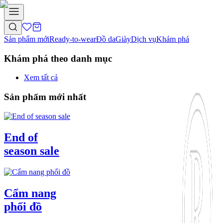
Sản phẩm mới
Ready-to-wear
Đồ da
Giày
Dịch vụ
Khám phá
Khám phá theo danh mục
Xem tất cả
Sản phẩm mới nhất
End of
season sale
Cẩm nang
phối đồ