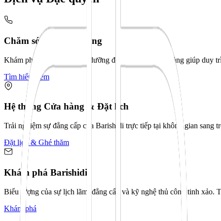
Chăm sóc & Bảo dưỡng
Khám phá các dịch vụ bảo dưỡng độc quyền tại cửa hàng giúp duy tr
Tìm hiểu thêm
Hệ thống Cửa hàng & Đặt lịch
Trải nghiệm sự đẳng cấp của Barishidi trực tiếp tại không gian sang 
Đặt lịch & Ghé thăm
Khám phá Barishidi
Biểu tượng của sự lịch lãm, đẳng cấp và kỹ nghệ thủ công tinh xảo. 
Khám phá