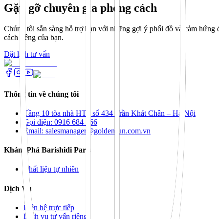
Gặp gỡ chuyên gia phong cách
Chúng tôi sẵn sàng hỗ trợ bạn với những gợi ý phối đồ và cảm hứng đ
cách riêng của bạn.
Đặt lịch tư vấn
Thông tin về chúng tôi
Tầng 10 tòa nhà HTP số 434 Trần Khát Chân – Hà Nội
Gọi điện: 0916 684 166
Email: salesmanager@goldensun.com.vn
Khám Phá Barishidi Paris
Chất liệu tự nhiên
Dịch Vụ
Liên hệ trực tiếp
Dịch vụ tư vấn riêng