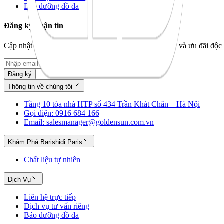
Bảo dưỡng đồ da
Đăng ký nhận tin
Cập nhật bộ sưu tập mới nhất, câu chuyện thương hiệu và ưu đãi độc 
Đăng ký
Thông tin về chúng tôi
Tầng 10 tòa nhà HTP số 434 Trần Khát Chân – Hà Nội
Gọi điện: 0916 684 166
Email: salesmanager@goldensun.com.vn
Khám Phá Barishidi Paris
Chất liệu tự nhiên
Dịch Vụ
Liên hệ trực tiếp
Dịch vụ tư vấn riêng
Bảo dưỡng đồ da