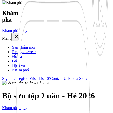
Khám
phá
Khám phá ngay
Menu
Sản phẩm mới
Ready-to-wear
Đồ da
Giày
Dịch vụ
Khám phá
Sign in / Register
Wish List (0)
Contact Us
Find a Store
Bộ sưu tập Xuân - Hè 2026
Khám phá ngay