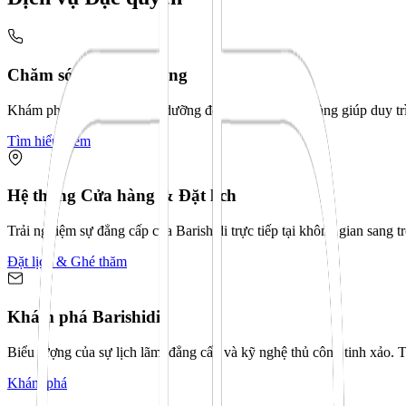
Chăm sóc & Bảo dưỡng
Khám phá các dịch vụ bảo dưỡng độc quyền tại cửa hàng giúp duy tr
Tìm hiểu thêm
Hệ thống Cửa hàng & Đặt lịch
Trải nghiệm sự đẳng cấp của Barishidi trực tiếp tại không gian sang 
Đặt lịch & Ghé thăm
Khám phá Barishidi
Biểu tượng của sự lịch lãm, đẳng cấp và kỹ nghệ thủ công tinh xảo. 
Khám phá