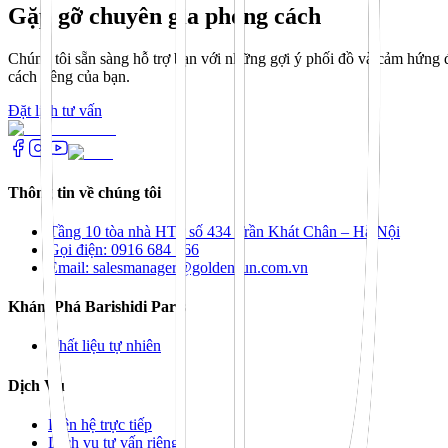
Gặp gỡ chuyên gia phong cách
Chúng tôi sẵn sàng hỗ trợ bạn với những gợi ý phối đồ và cảm hứng đ
cách riêng của bạn.
Đặt lịch tư vấn
Thông tin về chúng tôi
Tầng 10 tòa nhà HTP số 434 Trần Khát Chân – Hà Nội
Gọi điện: 0916 684 166
Email: salesmanager@goldensun.com.vn
Khám Phá Barishidi Paris
Chất liệu tự nhiên
Dịch Vụ
Liên hệ trực tiếp
Dịch vụ tư vấn riêng