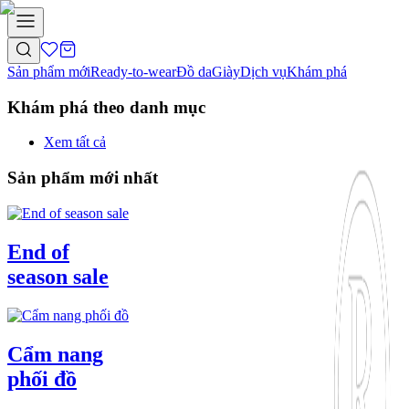
Sản phẩm mới
Ready-to-wear
Đồ da
Giày
Dịch vụ
Khám phá
Khám phá theo danh mục
Xem tất cả
Sản phẩm mới nhất
End of
season sale
Cẩm nang
phối đồ