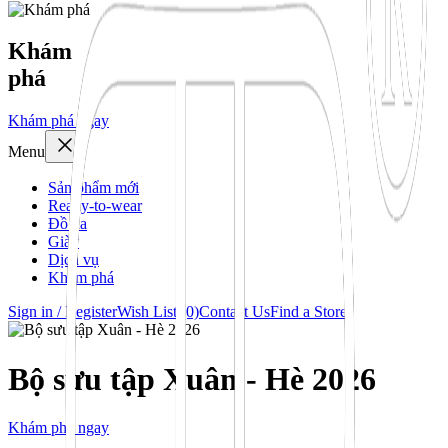
Khám
phá
Khám phá ngay
Menu
Sản phẩm mới
Ready-to-wear
Đồ da
Giày
Dịch vụ
Khám phá
Sign in / Register
Wish List (0)
Contact Us
Find a Store
Bộ sưu tập Xuân - Hè 2026
Khám phá ngay