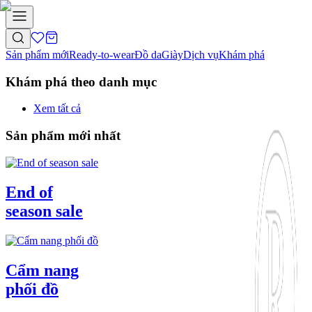
Sản phẩm mới
Ready-to-wear
Đồ da
Giày
Dịch vụ
Khám phá
Khám phá theo danh mục
Xem tất cả
Sản phẩm mới nhất
End of
season sale
Cẩm nang
phối đồ