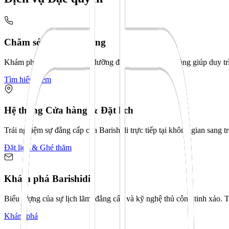
Chăm sóc & Bảo dưỡng
Khám phá các dịch vụ bảo dưỡng độc quyền tại cửa hàng giúp duy tr
Tìm hiểu thêm
Hệ thống Cửa hàng & Đặt lịch
Trải nghiệm sự đẳng cấp của Barishidi trực tiếp tại không gian sang 
Đặt lịch & Ghé thăm
Khám phá Barishidi
Biểu tượng của sự lịch lãm, đẳng cấp và kỹ nghệ thủ công tinh xảo. 
Khám phá