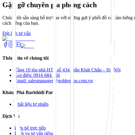
Gặp gỡ chuyên gia phong cách
Chúng tôi sẵn sàng hỗ trợ bạn với những gợi ý phối đồ và cảm hứng đ
cách riêng của bạn.
Đặt lịch tư vấn
Thông tin về chúng tôi
Tầng 10 tòa nhà HTP số 434 Trần Khát Chân – Hà Nội
Gọi điện: 0916 684 166
Email: salesmanager@goldensun.com.vn
Khám Phá Barishidi Paris
Chất liệu tự nhiên
Dịch Vụ
Liên hệ trực tiếp
Dịch vụ tư vấn riêng