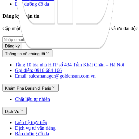
Bảo dưỡng đồ da
Đăng ký nhận tin
Cập nhật bộ sưu tập mới nhất, câu chuyện thương hiệu và ưu đãi độc 
Đăng ký
Thông tin về chúng tôi
Tầng 10 tòa nhà HTP số 434 Trần Khát Chân – Hà Nội
Gọi điện: 0916 684 166
Email: salesmanager@goldensun.com.vn
Khám Phá Barishidi Paris
Chất liệu tự nhiên
Dịch Vụ
Liên hệ trực tiếp
Dịch vụ tư vấn riêng
Bảo dưỡng đồ da