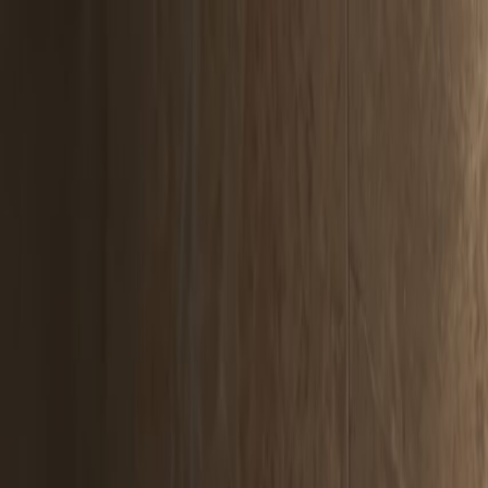
Sản phẩm mới
Ready-to-wear
Đồ da
Giày
Dịch vụ
Khám phá
Khám phá theo danh mục
Xem tất cả
Sản phẩm mới nhất