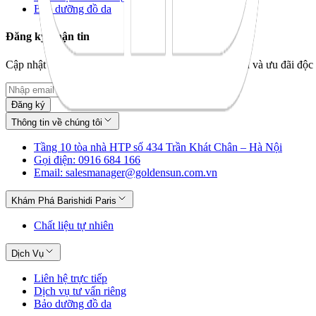
Bảo dưỡng đồ da
Đăng ký nhận tin
Cập nhật bộ sưu tập mới nhất, câu chuyện thương hiệu và ưu đãi độc 
Đăng ký
Thông tin về chúng tôi
Tầng 10 tòa nhà HTP số 434 Trần Khát Chân – Hà Nội
Gọi điện: 0916 684 166
Email: salesmanager@goldensun.com.vn
Khám Phá Barishidi Paris
Chất liệu tự nhiên
Dịch Vụ
Liên hệ trực tiếp
Dịch vụ tư vấn riêng
Bảo dưỡng đồ da