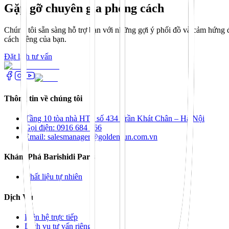
Gặp gỡ chuyên gia phong cách
Chúng tôi sẵn sàng hỗ trợ bạn với những gợi ý phối đồ và cảm hứng đ
cách riêng của bạn.
Đặt lịch tư vấn
Thông tin về chúng tôi
Tầng 10 tòa nhà HTP số 434 Trần Khát Chân – Hà Nội
Gọi điện: 0916 684 166
Email: salesmanager@goldensun.com.vn
Khám Phá Barishidi Paris
Chất liệu tự nhiên
Dịch Vụ
Liên hệ trực tiếp
Dịch vụ tư vấn riêng