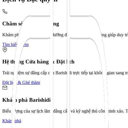
Chăm sóc & Bảo dưỡng
Khám phá các dịch vụ bảo dưỡng độc quyền tại cửa hàng giúp duy tr
Tìm hiểu thêm
Hệ thống Cửa hàng & Đặt lịch
Trải nghiệm sự đẳng cấp của Barishidi trực tiếp tại không gian sang 
Đặt lịch & Ghé thăm
Khám phá Barishidi
Biểu tượng của sự lịch lãm, đẳng cấp và kỹ nghệ thủ công tinh xảo. 
Khám phá