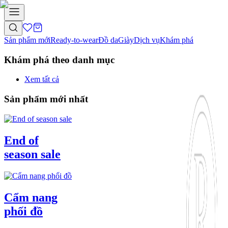
Sản phẩm mới
Ready-to-wear
Đồ da
Giày
Dịch vụ
Khám phá
Khám phá theo danh mục
Xem tất cả
Sản phẩm mới nhất
End of
season sale
Cẩm nang
phối đồ