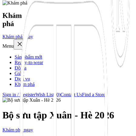
Khám
phá
Khám phá ngay
Menu
Sản phẩm mới
Ready-to-wear
Đồ da
Giày
Dịch vụ
Khám phá
Sign in / Register
Wish List (0)
Contact Us
Find a Store
Bộ sưu tập Xuân - Hè 2026
Khám phá ngay